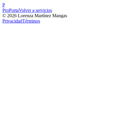
P
ProPorta
Volver a servicios
©
2026
Lorenza Martínez Mangas
Privacidad
Términos
Tu privacidad es importante
Utilizamos cookies para mejorar tu experiencia, analizar el tráfico y pe
Aceptar todas
Solo necesarias
Configurar