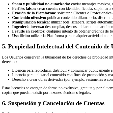
Spam y publicidad no autorizada:
enviar mensajes masivos, n
Perfiles falsos:
crear cuentas con identidad ficticia, suplantar a
Evasión de la Plataforma:
solicitar a Clientes o Profesionales 
Contenido ofensivo:
publicar contenido difamatorio, discrimina
Manipulación técnica:
utilizar bots, scrapers, scripts automat
Ingeniería inversa:
descompilar, desensamblar o intentar obtene
Fraude en créditos:
cualquier intento de obtener créditos de f
Uso ilícito:
utilizar la Plataforma para cualquier actividad contra
5. Propiedad Intelectual del Contenido de 
Los Usuarios conservan la titularidad de los derechos de propiedad int
derechos:
Licencia para reproducir, distribuir y comunicar públicamente el
Licencia para utilizar el contenido con fines de promoción y m
Derecho a crear obras derivadas (por ejemplo, resúmenes o compi
Estas licencias se otorgan de forma no exclusiva, gratuita y por el tie
copias que puedan existir por razones técnicas o legales.
6. Suspensión y Cancelación de Cuentas