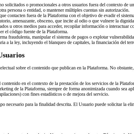
o solicitados o promocionales a otros usuarios fuera del contexto de un
 otra persona o entidad, o mantener múltiples cuentas sin autorización.
que contacten fuera de la Plataforma con el objetivo de evadir el sistema 
torio, amenazante, obsceno, que incite al odio o que vulnere la dignida
izados u otros medios para acceder, recopilar información o interactuar 
r el código fuente de la Plataforma.
orma fraudulenta, manipular el sistema de pagos o explotar vulnerabilida
ria a la ley, incluyendo el blanqueo de capitales, la financiación del terr
Usuarios
electual sobre el contenido que publican en la Plataforma. No obstante, 
 contenido en el contexto de la prestación de los servicios de la Platafo
arketing de la Plataforma, siempre de forma anonimizada cuando sea apl
laciones) con fines estadísticos o de mejora del servicio.
mpo necesario para la finalidad descrita. El Usuario puede solicitar la e