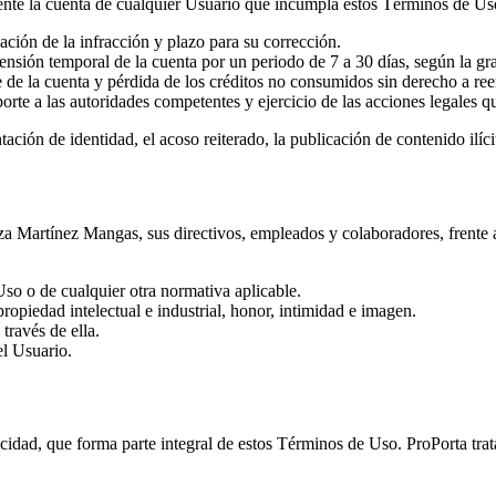
te la cuenta de cualquier Usuario que incumpla estos Términos de Uso.
ación de la infracción y plazo para su corrección.
nsión temporal de la cuenta por un periodo de 7 a 30 días, según la gr
de la cuenta y pérdida de los créditos no consumidos sin derecho a re
orte a las autoridades competentes y ejercicio de las acciones legales 
tación de identidad, el acoso reiterado, la publicación de contenido ilíc
za Martínez Mangas
, sus directivos, empleados y colaboradores, frente
so o de cualquier otra normativa aplicable.
ropiedad intelectual e industrial, honor, intimidad e imagen.
través de ella.
el Usuario.
rivacidad, que forma parte integral de estos Términos de Uso. ProPorta