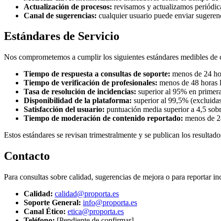
Actualización de procesos:
revisamos y actualizamos periódica
Canal de sugerencias:
cualquier usuario puede enviar sugerenc
Estándares de Servicio
Nos comprometemos a cumplir los siguientes estándares medibles de ca
Tiempo de respuesta a consultas de soporte:
menos de 24 hor
Tiempo de verificación de profesionales:
menos de 48 horas l
Tasa de resolución de incidencias:
superior al 95% en primera
Disponibilidad de la plataforma:
superior al 99,5% (excluida
Satisfacción del usuario:
puntuación media superior a 4,5 sobr
Tiempo de moderación de contenido reportado:
menos de 24
Estos estándares se revisan trimestralmente y se publican los resultad
Contacto
Para consultas sobre calidad, sugerencias de mejora o para reportar in
Calidad:
calidad@proporta.es
Soporte General:
info@proporta.es
Canal Ético:
etica@proporta.es
Teléfono:
[Pendiente de confirmar]