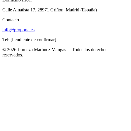
Calle Amatista 17, 28971 Griñón, Madrid (España)
Contacto
info@proporta.es
Tel:
[Pendiente de confirmar]
©
2026
Lorenza Martínez Mangas
— Todos los derechos
reservados.
Tu privacidad es importante
Utilizamos cookies para mejorar tu experiencia, analizar el tráfico y
personalizar el contenido. Puedes aceptar todas, solo las necesarias,
o configurar tus preferencias.
Más información